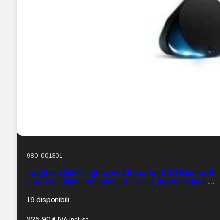
980-001301
Logitech G560 Lightsync Altoparlanti 2.1 Bluetooth
– 240 W – Illuminazione RGB – USB, ingresso jack da
3,5 mm – Colore Nero
19 disponibili
225,90
€
IVA inclusa