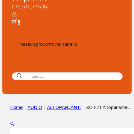
0
Nessun prodotto nel carrello.
Home
|
AUDIO
|
ALTOPARLANTI
|
XO F71 Altoparlante
Bluetooth – Batteria da 1800 mAh – Colore viola
🔍