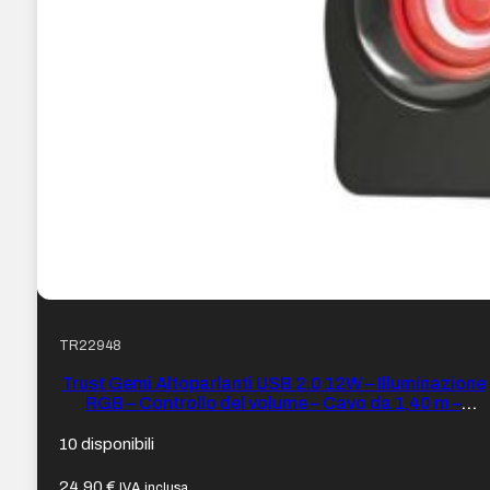
TR22948
Trust Gemi Altoparlanti USB 2.0 12W – Illuminazione
RGB – Controllo del volume – Cavo da 1,40 m –
Colore Nero
10 disponibili
24,90
€
IVA inclusa